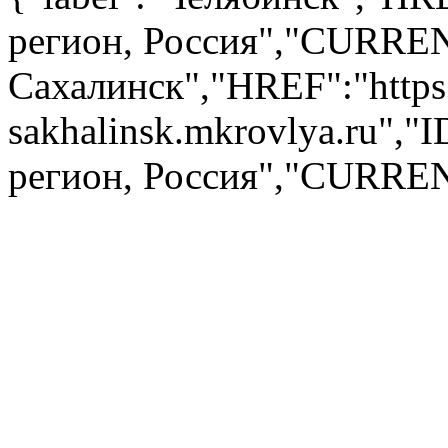
регион, Россия","CURRENT
Сахалинск","HREF":"https:
sakhalinsk.mkrovlya.ru",
регион, Россия","CURREN