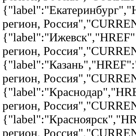
{"label":"Екатеринбург","
регион, Россия","CURRENT
{"label":"Ижевск","HREF":
регион, Россия","CURRENT
{"label":"Казань","HREF":
регион, Россия","CURRENT
{"label":"Краснодар","HRE
регион, Россия","CURRENT
{"label":"Красноярск","HR
регион, Россия","CURRENT