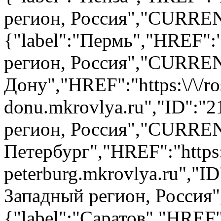
регион, Россия","CURRENT
{"label":"Пермь","HREF":"
регион, Россия","CURRENT
Дону","HREF":"https:\/\/ro
donu.mkrovlya.ru","ID":
регион, Россия","CURRENT
Петербург","HREF":"https:\
peterburg.mkrovlya.ru","
Западный регион, Россия
{"label":"Саратов","HREF"