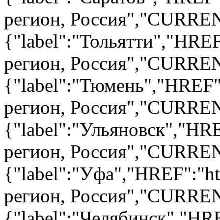
регион, Россия","CURRENT
{"label":"Тольятти","HREF
регион, Россия","CURRENT
{"label":"Тюмень","HREF"
регион, Россия","CURRENT
{"label":"Ульяновск","HR
регион, Россия","CURRENT
{"label":"Уфа","HREF":"ht
регион, Россия","CURRENT
{"label":"Челябинск","HRE