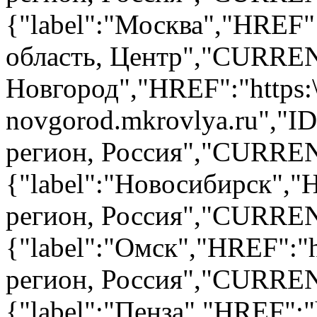
{"label":"Москва","HREF"
область, Центр","CURREN
Новгород","HREF":"https:\/
novgorod.mkrovlya.ru","
регион, Россия","CURRENT
{"label":"Новосибирск","H
регион, Россия","CURRENT
{"label":"Омск","HREF":"
регион, Россия","CURRENT
{"label":"Пенза","HREF":"