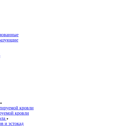
мованные
разующие
б
тируемой кровли
руемой кровли
ола
в и эстокад