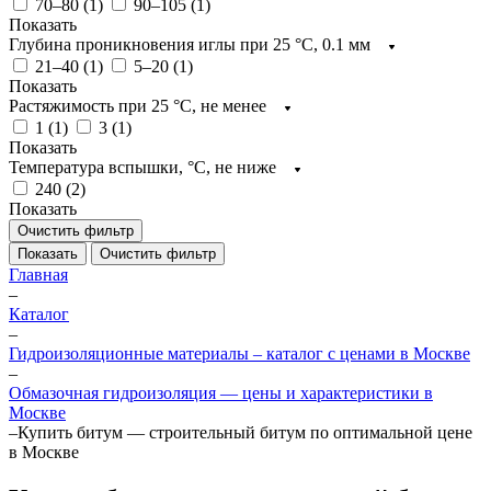
70–80 (
1
)
90–105 (
1
)
Показать
Глубина проникновения иглы при 25 °C, 0.1 мм
21–40 (
1
)
5–20 (
1
)
Показать
Растяжимость при 25 °C, не менее
1 (
1
)
3 (
1
)
Показать
Температура вспышки, °C, не ниже
240 (
2
)
Показать
Очистить фильтр
Показать
Очистить фильтр
Главная
–
Каталог
–
Гидроизоляционные материалы – каталог с ценами в Москве
–
Обмазочная гидроизоляция — цены и характеристики в
Москве
–
Купить битум — строительный битум по оптимальной цене
в Москве