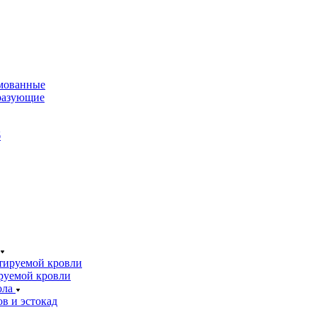
мованные
разующие
б
тируемой кровли
руемой кровли
ола
в и эстокад