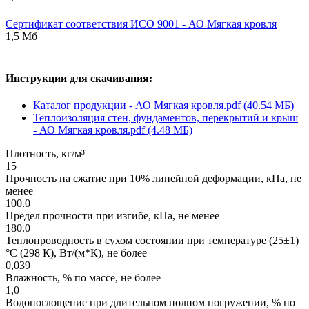
Сертификат соответствия ИСО 9001 - АО Мягкая кровля
1,5 Мб
Инструкции для скачивания:
Каталог продукции - АО Мягкая кровля.pdf (40.54 МБ)
Теплоизоляция стен, фундаментов, перекрытий и крыш
- АО Мягкая кровля.pdf (4.48 МБ)
Плотность, кг/м³
15
Прочность на сжатие при 10% линейной деформации, кПа, не
менее
100.0
Предел прочности при изгибе, кПа, не менее
180.0
Теплопроводность в сухом состоянии при температуре (25±1)
°С (298 К), Вт/(м*К), не более
0,039
Влажность, % по массе, не более
1,0
Водопоглощение при длительном полном погружении, % по