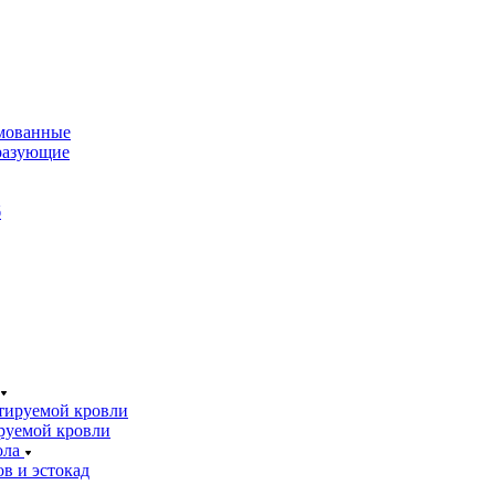
мованные
разующие
б
тируемой кровли
руемой кровли
ола
в и эстокад