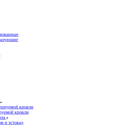
мованные
разующие
б
тируемой кровли
руемой кровли
ола
в и эстокад